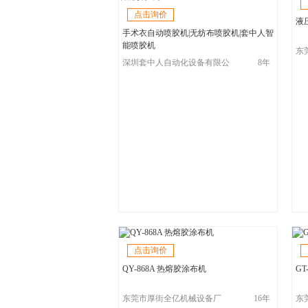
点击询价
液
手术衣自动喷胶机|无纺布喷胶机|套中人智
能喷胶机
东
深圳套中人自动化设备有限公
8年
司
司
点击询价
QY-868A 热熔胶涂布机
GT
东莞市厚街全亿机械设备厂
16年
东