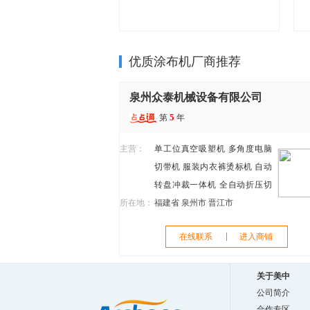
优质涂布机厂商推荐
泉州众泰机械设备有限公司
5
第
年
主营：
单工位真空吸塑机
多角度电脑
切带机
服装内衣裤烫标机
自动
转盘冲裁一体机
全自动折压切
所在地：
带机
福建省 泉州市 晋江市
半自动鞋垫热转印
鞋服小
型自动化新工艺设备
自动印刷
在线联系
进入商铺
设备
真空热冷压自动化设备
转
印全自动鞋垫转印机
TPU鞋舌标
机
四色转盘印刷机
关于美中
公司简介
合作专区