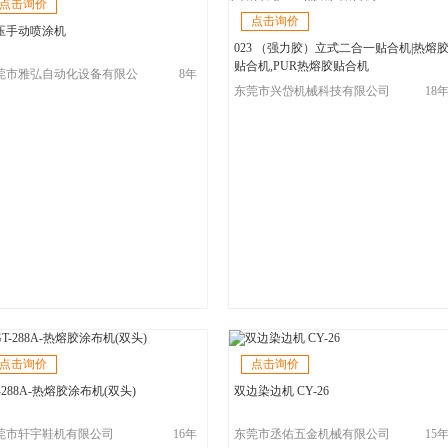
点击询价
点击询价
压手动喷涂机
023 （强力胶）立式二合一贴合机|热熔
贴合机,PUR热熔胶贴合机
莞市雅弘自动化设备有限公
8年
东莞市兴岱机械科技有限公司
18
点击询价
点击询价
-288A-热熔胶涂布机(双头)
双边染边机 CY-26
莞市轩宇鞋机有限公司
16年
东莞市丞佑五金机械有限公司
15