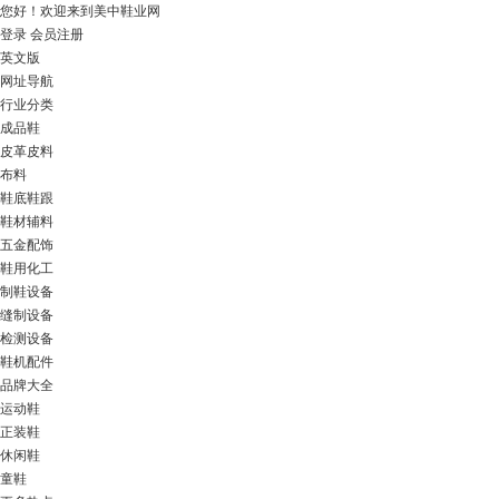
您好！
欢迎来到美中鞋业网
登录
会员注册
英文版
网址导航
行业分类
成品鞋
皮革皮料
布料
鞋底鞋跟
鞋材辅料
五金配饰
鞋用化工
制鞋设备
缝制设备
检测设备
鞋机配件
品牌大全
运动鞋
正装鞋
休闲鞋
童鞋