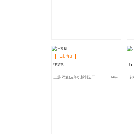
点击询价
往复机
JY
三强(双益)皮革机械制造厂
14年
东