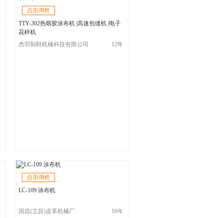
点击询价
胶
TTY-302热熔胶涂布机 |高速包缝机 |电子
花样机
年
杰羽制鞋机械科技有限公司
12年
点击询价
LC-109 涂布机
年
国昌(立昌)皮革机械厂
16年