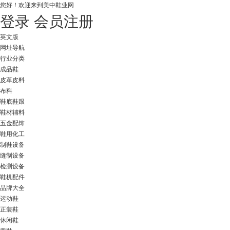
您好！
欢迎来到美中鞋业网
登录
会员注册
英文版
网址导航
行业分类
成品鞋
皮革皮料
布料
鞋底鞋跟
鞋材辅料
五金配饰
鞋用化工
制鞋设备
缝制设备
检测设备
鞋机配件
品牌大全
运动鞋
正装鞋
休闲鞋