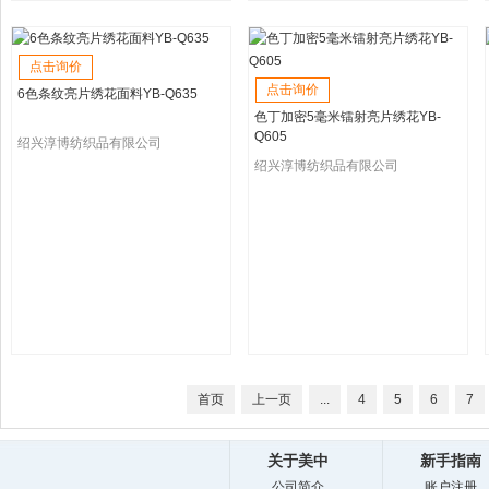
点击询价
点击询价
6色条纹亮片绣花面料YB-Q635
色丁加密5毫米镭射亮片绣花YB-
Q605
绍兴淳博纺织品有限公司
绍兴淳博纺织品有限公司
首页
上一页
...
4
5
6
7
关于美中
新手指南
公司简介
账户注册