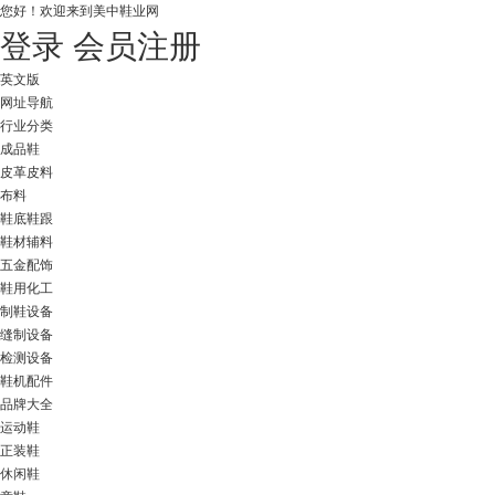
您好！
欢迎来到美中鞋业网
登录
会员注册
英文版
网址导航
行业分类
成品鞋
皮革皮料
布料
鞋底鞋跟
鞋材辅料
五金配饰
鞋用化工
制鞋设备
缝制设备
检测设备
鞋机配件
品牌大全
运动鞋
正装鞋
休闲鞋