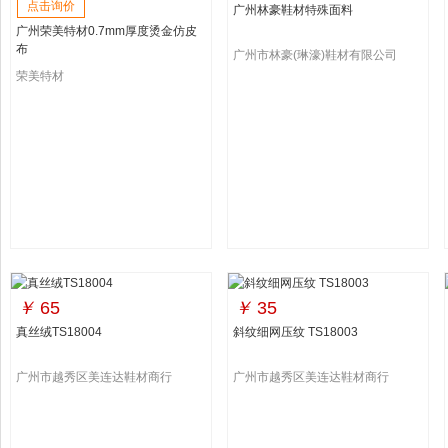
点击询价
广州林豪鞋材特殊面料
广州荣美特材0.7mm厚度烫金仿皮
布
广州市林豪(琳濠)鞋材有限公司
荣美特材
￥
65
￥
35
真丝绒TS18004
斜纹细网压纹 TS18003
广州市越秀区美连达鞋材商行
广州市越秀区美连达鞋材商行