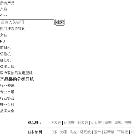
所有产品
产品
企业
热门搜索关键词
女鞋
PU
前帮机
切割机
缝纫机
橡胶大底
双冷双热后重定型机
产品采购分类导航
行业资讯
专业市场
行业协会
鞋业百科
品牌大全
成品鞋：
正装鞋
|
休闲鞋
|
时装鞋
|
运动鞋
|
单鞋
|
单靴
|
拖鞋
|
鞋材辅料：
沿条
|
港宝
|
鞋垫
|
缝纫线
|
腰带
|
裁断板
|
下料板
|
冲