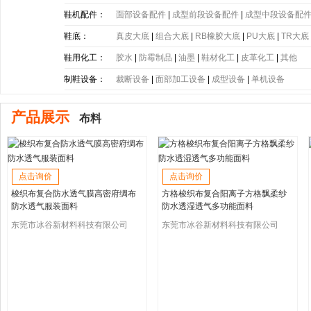
带
|
塑胶片
|
其他
鞋机配件：
面部设备配件
|
成型前段设备配件
|
成型中段设备配
鞋底：
真皮大底
|
组合大底
|
RB橡胶大底
|
PU大底
|
TR大底
底
|
PE大底
|
PP大底
|
SBR大底
|
PC大底
|
软木大底
鞋用化工：
胶水
|
防霉制品
|
油墨
|
鞋材化工
|
皮革化工
|
其他
制鞋设备：
裁断设备
|
面部加工设备
|
成型设备
|
单机设备
产品展示
布料
点击询价
点击询价
梭织布复合防水透气膜高密府绸布
方格梭织布复合阳离子方格飘柔纱
防水透气服装面料
防水透湿透气多功能面料
东莞市冰谷新材料科技有限公司
东莞市冰谷新材料科技有限公司